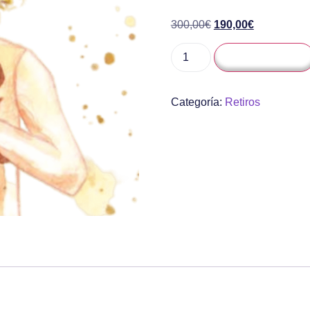
300,00
€
190,00
€
Añadir al carrito
Categoría:
Retiros