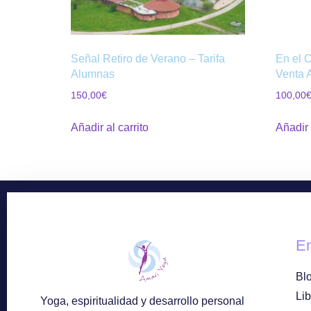
Señal Retiro de Verano – Tarifa
En el 
Alumnas
Venta 
150,00
€
100,00
Añadir al carrito
Añadir 
E
Bl
Lib
Yoga, espiritualidad y desarrollo personal