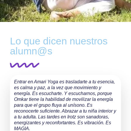
Lo que dicen nuestros
alumn@s
Entrar en Amari Yoga es trasladarte a tu esencia,
Me resu
es calma y paz, a la vez que movimiento y
MÁGICO
energía. Es escucharte. Y escucharnos, porque
Son mo
Omkar tiene la habilidad de movilizar la energía
que er
para que el grupo fluya al unísono. Es
GRACIA
reconocerte suficiente. Abrazar a tu niña interior y
a tu adulta. Las tardes en Irotz son sanadoras,
Miren 
energizantes y reconfortantes. Es vibración. Es
Noviem
MAGIA.